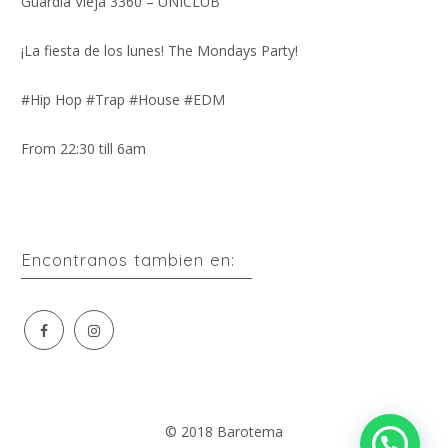
Guardia Vieja 3360 – UNICLUB
¡La fiesta de los lunes! The Mondays Party!
#Hip Hop #Trap #House #EDM
From 22:30 till 6am
Encontranos tambien en:
Facebook
Instagram
acebook
© 2018 Barotema
nstagram